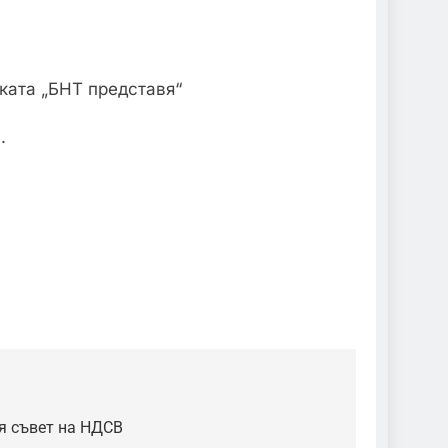
риката „БНТ представя“
.
я съвет на НДСВ