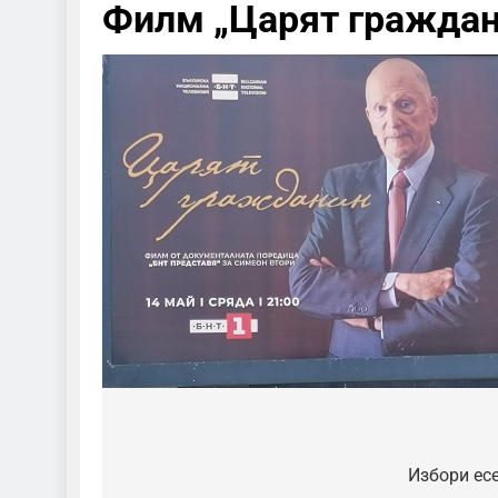
Филм „Царят граждани
Post
navigation
Избори ес