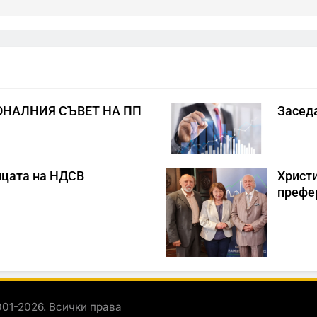
ОНАЛНИЯ СЪВЕТ НА ПП
Засед
цата на НДСВ
Христи
префер
001-2026. Всички права