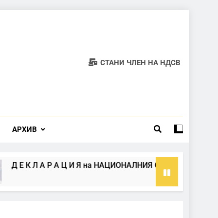
СТАНИ ЧЛЕН НА НДСВ
АРХИВ
 Е К Л А Р А Ц И Я на НАЦИОНАЛНИЯ СЪВЕТ НА ПП НДСВ