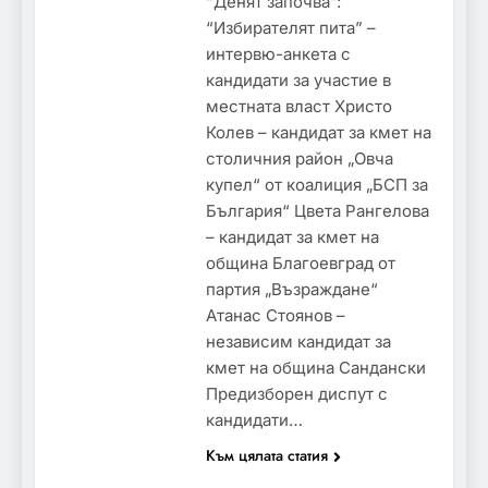
“Денят започва”:
“Избирателят пита” –
интервю-анкета с
кандидати за участие в
местната власт Христо
Колев – кандидат за кмет на
столичния район „Овча
купел“ от коалиция „БСП за
България“ Цвета Рангелова
– кандидат за кмет на
община Благоевград от
партия „Възраждане“
Атанас Стоянов –
независим кандидат за
кмет на община Сандански
Предизборен диспут с
кандидати…
Към цялата статия