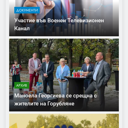
ДОКУМЕНТИ
Участие във Военен Телевизионен
Канал
АРХИВ
Маноела Георгиева се срещна с
жителите на Горубляне