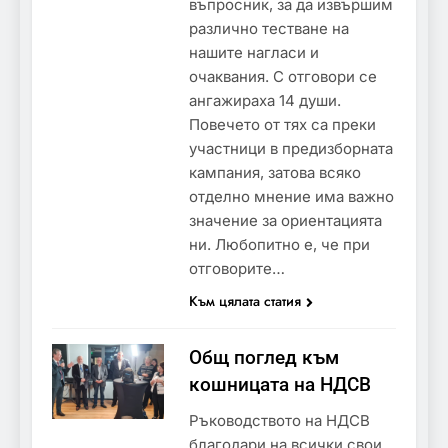
въпросник, за да извършим
различно тестване на
нашите нагласи и
очаквания. С отговори се
ангажираха 14 души.
Повечето от тях са преки
участници в предизборната
кампания, затова всяко
отделно мнение има важно
значение за ориентацията
ни. Любопитно е, че при
отговорите…
Към цялата статия
Общ поглед към
кошницата на НДСВ
Ръководството на НДСВ
благодари на всички свои