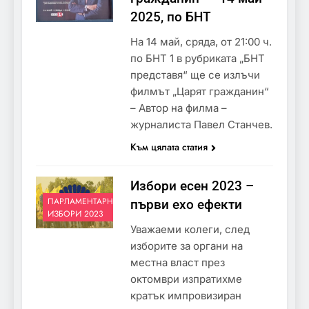
2025, по БНТ
На 14 май, сряда, от 21:00 ч.
по БНТ 1 в рубриката „БНТ
представя“ ще се излъчи
филмът „Царят гражданин“
– Автор на филма –
журналиста Павел Станчев.
Към цялата статия
Избори есен 2023 –
ПАРЛАМЕНТАРНИ
първи ехо ефекти
ИЗБОРИ 2023
Уважаеми колеги, след
изборите за органи на
местна власт през
октомври изпратихме
кратък импровизиран