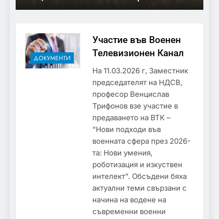
(ДДД-ДЗ, БДФ)
Участие във Военен
Телевизионен Канал
ДОКУМЕНТИ
На 11.03.2026 г, Заместник
председателят на НДСВ,
професор Венцислав
Трифонов взе участие в
предаването на ВТК –
“Нови подходи във
военната сфера през 2026-
та: Нови умения,
роботизация и изкуствен
интелект”. Обсъдени бяха
актуални теми свързани с
начина на водене на
съвременни военни