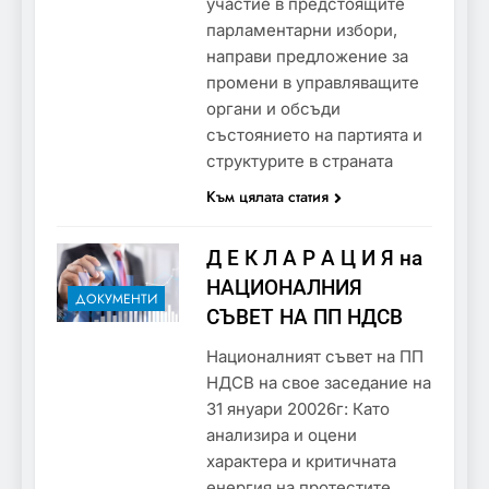
участие в предстоящите
парламентарни избори,
направи предложение за
промени в управляващите
органи и обсъди
състоянието на партията и
структурите в страната
Към цялата статия
Д Е К Л А Р А Ц И Я на
НАЦИОНАЛНИЯ
ДОКУМЕНТИ
СЪВЕТ НА ПП НДСВ
Националният съвет на ПП
НДСВ на свое заседание на
31 януари 20026г: Като
анализира и оцени
характера и критичната
енергия на протестите,