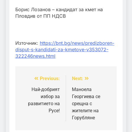
Борис Лозанов – кандидат за кмет на
Пловдив от ПП НДСВ
Източник:
https://bnt.bg/news/predizboren-
disput-s-kandidati-za-kmetove-v353072-
322246news.html
Previous:
Next:
Post
navigation
Най-добрият
Маноела
избор за
Георгиева се
развитието на
срещна с
Русе!
жителите на
Горубляне