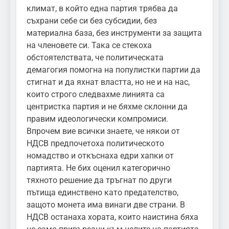
климат, в който една партия трябва да
съхрани себе си без субсидии, без
материална база, без инструменти за защита
на членовете си. Така се стекоха
обстоятелствата, че политическата
демагогия помогна на популистки партии да
стигнат и да яхнат властта, но не и на нас,
които строго следвахме линията са
центристка партия и не бяхме склонни да
правим идеологически компромиси.
Впрочем вие всички знаете, че някои от
НДСВ предпочетоха политическото
номадство и откъснаха едри хапки от
партията. Не бих оценил категорично
тяхното решение да тръгнат по други
пътища единствено като предателство,
защото монета има винаги две страни. В
НДСВ останаха хората, които наистина бяха