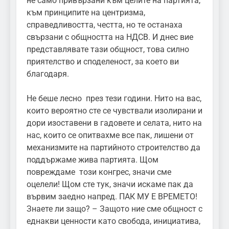
не само привързани към целите на партията,
към принципите на центризма,
справедливостта, честта, но те останаха
свързани с общността на НДСВ. И днес вие
представлявате тази общност, това силно
приятелство и споделеност, за което ви
благодаря.
Не беше лесно през тези години. Нито на вас,
които вероятно сте се чувствали изолирани и
дори изоставени в гадовете и селата, нито на
нас, които се опитвахме все пак, лишени от
механизмите на партийното строителство да
поддържаме жива партията. Щом
повреждаме този конгрес, значи сме
оцелели! Щом сте тук, значи искаме пак да
вървим заедно напред. ПАК МУ Е ВРЕМЕТО!
Знаете ли защо? – Защото ние сме общност с
еднакви ценности като свобода, инициатива,