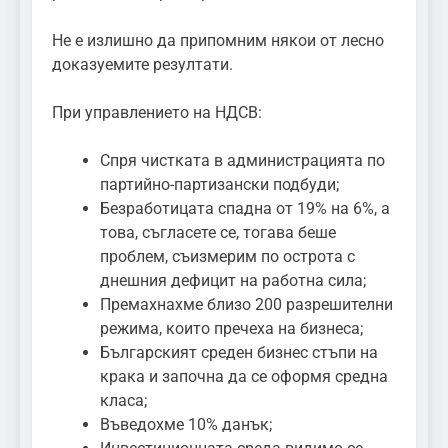
Не е излишно да припомним някои от лесно
доказуемите резултати.
При управлението на НДСВ:
Спря чистката в администрацията по
партийно-партизански подбуди;
Безработицата спадна от 19% на 6%, а
това, съгласете се, тогава беше
проблем, съизмерим по острота с
днешния дефицит на работна сила;
Премахнахме близо 200 разрешителни
режима, които пречеха на бизнеса;
Българският среден бизнес стъпи на
крака и започна да се оформя средна
класа;
Въведохме 10% данък;