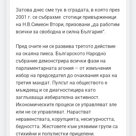
Затова днес сме тук в сградата, в която през
2001 г. се събрахме стотици привърженици
на Н.В.Симеон Втори, призовани „да работим
всички за свободна и силна България“.
Пред очите ни се развива третото действие
на окаяна пиеса. Българското Народно
събрание демонстрира всички фази на
парламентарната агония – от измъчения
избор на председател до очаквания крах на
третия мандат. Пулсът на обществото е
мъждеещ и се диагностицира като
заглъхваща избирателна активност.
Икономическите процеси се управляват зле
или не се управляват. Нарастват
неравенствата, корупцията, несигурността,
бедността. Жестовете към уязвими групи са
стихийни и популистки прицелени.