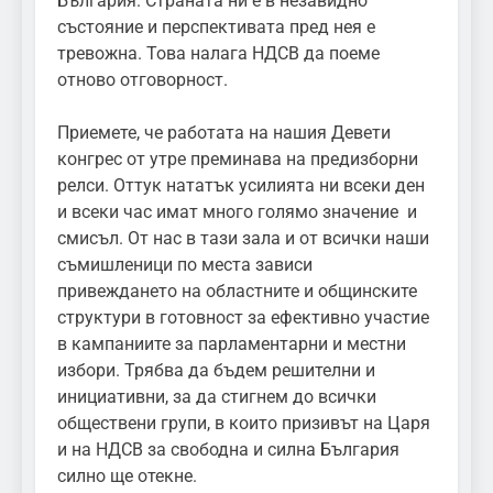
България. Страната ни е в незавидно
състояние и перспективата пред нея е
тревожна. Това налага НДСВ да поеме
отново отговорност.
Приемете, че работата на нашия Девети
конгрес от утре преминава на предизборни
релси. Оттук нататък усилията ни всеки ден
и всеки час имат много голямо значение и
смисъл. От нас в тази зала и от всички наши
съмишленици по места зависи
привеждането на областните и общинските
структури в готовност за ефективно участие
в кампаниите за парламентарни и местни
избори. Трябва да бъдем решителни и
инициативни, за да стигнем до всички
обществени групи, в които призивът на Царя
и на НДСВ за свободна и силна България
силно ще отекне.