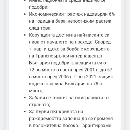
Инвестиционната среда видимо се
подобри;
Икономическият растеж надхвърли 6%
на годишна база, непостижим растеж
след това;
Корупцията достигна най-ниските си
нива от началото на прехода. Според
т. нар. индекс за борба с корупцията
на Транспеърънси интернашенъл
България подобри класацията си от
72-ро място в света през 2001 г. до 57-
о място през 2006 г. През 2021 същият
индекс класира България на 78-о
място;
Забави се темпът на емиграцията от
страната;
За първи път кривата на
раждаемостта започна да се променя
в положителна посока. Гарантирахме