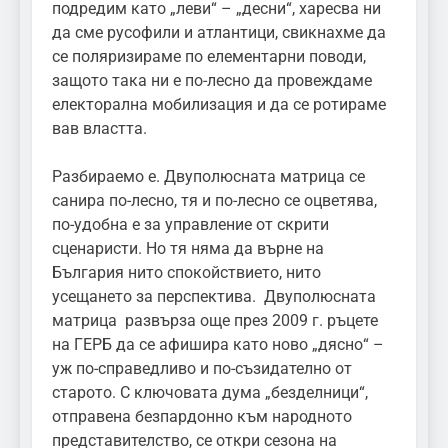
подредим като „леви“ – „десни“, харесва ни
да сме русофили и атлантици, свикнахме да
се поляризираме по елементарни поводи,
защото така ни е по-лесно да провеждаме
електорална мобилизация и да се ротираме
вав властта.
Разбираемо е. Двуполюсната матрица се
санира по-лесно, тя и по-лесно се оцветява,
по-удобна е за управление от скрити
сценаристи. Но тя няма да върне на
България нито спокойствието, нито
усещането за перспектива. Двуполюсната
матрица развърза още през 2009 г. ръцете
на ГЕРБ да се афишира като ново „дясно“ –
уж по-справедливо и по-съзидателно от
старото. С ключовата дума „безделници“,
отправена безпардонно към народното
представителство, се откри сезона на