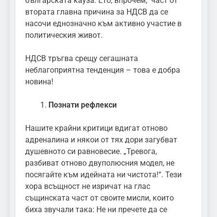
българската кауза. Ето, впрочем, част от
втората главна причина за НДСВ да се
насочи еднозначно към активно участие в
политическия живот.
НДСВ тръгва срещу сегашната
неблагоприятна тенденция – това е добра
новина!
Познати рефлекси
Нашите крайни критици вдигат отново
адреналина и някои от тях дори загубват
душевното си равновесие. „Тревога,
разбиват отново двуполюсния модел, не
посягайте към идейната ни чистота!“. Тези
хора всъщност не изричат на глас
същинската част от своите мисли, които
биха звучали така: Не ни пречете да се