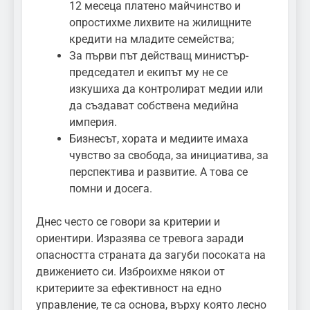
12 месеца платено майчинство и
опростихме лихвите на жилищните
кредити на младите семейства;
За първи път действащ министър-
председател и екипът му не се
изкушиха да контролират медии или
да създават собствена медийна
империя.
Бизнесът, хората и медиите имаха
чувство за свобода, за инициатива, за
перспектива и развитие. А това се
помни и досега.
Днес често се говори за критерии и
ориентири. Изразява се тревога заради
опасността страната да загуби посоката на
движението си. Изброихме някои от
критериите за ефективност на едно
управление, те са основа, върху която лесно