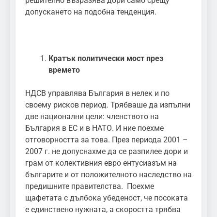
решително възразява дори само срещу
допускането на подобна тенденция.
Кратък политически мост през
времето
НДСВ управлява България в нелек и по
своему рисков период. Трябваше да изпълни
две национални цели: членството на
България в ЕС и в НАТО. И ние поехме
отговорността за това. През периода 2001 –
2007 г. не допуснахме да се разпилее дори и
грам от колективния евро ентусиазъм на
българите и от положителното наследство на
предишните правителства. Поехме
щафетата с дълбока убеденост, че посоката
е единствено нужната, а скоростта трябва