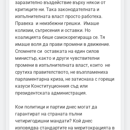
заразително въздействие върху някои от
критиците ни. Така законодателната и
изпълнителната власт просто работеха.
Правеха и неизбежни грешки. Имаше
колизии, сътресения и оставки. Но
коалицията беше самокорегираща се. Тя
имаше воля да прави промени в движение.
Спомнете си оставката на един силов
министър, както и други чувствителни
промени в изпълнителната власт, които не
срутиха правителството, не възпламениха
парламентарна криза, не затиснаха с горещи
казуси Конституционния съд или
президентската администрация.
Кои политици и партии днес могат да
гарантират на страната пълни
четиригодишни мандати? Кой днес
изповядва стандартите на меритокрацията в