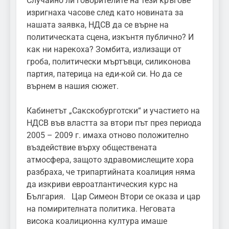
Случайно ли говорителите на тези кръгове
изригнаха часове след като новината за
нашата заявка, НДСВ да се върне на
политическата сцена, изкънтя публично? И
как ни нарекоха? Зомбита, излизащи от
гроба, политически мъртъвци, силиконова
партия, патерица на еди-кой си. Но да се
върнем в нашия сюжет.
Кабинетът „Сакскобурготски“ и участието на
НДСВ във властта за втори път през периода
2005 – 2009 г. имаха отново положително
въздействие върху обществената
атмосфера, защото здравомислещите хора
разбраха, че трипартийната коалиция няма
да изкриви евроатлантическия курс на
България. Цар Симеон Втори се оказа и цар
на помирителната политика. Неговата
висока коалиционна култура имаше