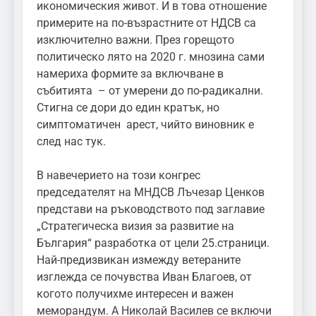
икономическия живот. И в това отношение
примерите на по-възрастните от НДСВ са
изключително важни. През горещото
политическо лято на 2020 г. мнозина сами
намериха формите за включване в
събитията – от умерени до по-радикални.
Стигна се дори до един кратък, но
симптоматичен арест, чийто виновник е
след нас тук.
В навечерието на този конгрес
председателят на МНДСВ Лъчезар Ценков
представи на ръководството под заглавие
„Стратегическа визия за развитие на
България“ разработка от цели 25.страници.
Най-предизвикан измежду ветераните
изглежда се почувства Иван Благоев, от
когото получихме интересен и важен
меморандум. А Николай Василев се включи