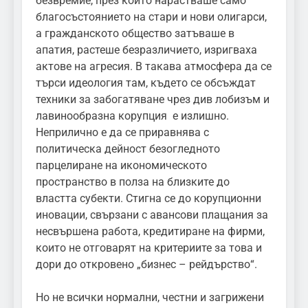
безвремие, през който нарастваше само
благосъстоянието на стари и нови олигарси,
а гражданското общество затъваше в
апатия, растеше безразличието, изригваха
актове на агресия. В такава атмосфера да се
търси идеология там, където се обсъждат
техники за забогатяване чрез див лобизъм и
лавинообразна корупция е излишно.
Неприлично е да се приравнява с
политическа дейност безогледното
парцелиране на икономическото
пространство в полза на близките до
властта субекти. Стигна се до корупционни
иновации, свързани с авансови плащания за
несвършена работа, кредитиране на фирми,
които не отговарят на критериите за това и
дори до откровено „бизнес – рейдърство“.
Но не всички нормални, честни и загрижени