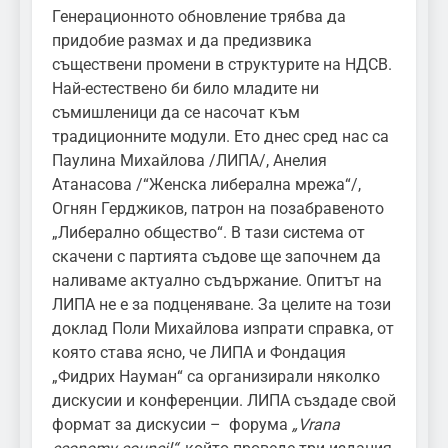
Генерационното обновление трябва да
придобие размах и да предизвика
съществени промени в структурите на НДСВ.
Най-естествено би било младите ни
съмишленици да се насочат към
традиционните модули. Ето днес сред нас са
Паулина Михайлова /ЛИПА/, Анелия
Атанасова /“Женска либерална мрежа“/,
Огнян Герджиков, патрон на позабравеното
„Либерално общество“. В тази система от
скачени с партията съдове ще започнем да
наливаме актуално съдържание. Опитът на
ЛИПА не е за подценяване. За целите на този
доклад Поли Михайлова изпрати справка, от
която става ясно, че ЛИПА и Фондация
„Фидрих Науман“ са организирали няколко
дискусии и конференции. ЛИПА създаде свой
формат за дискусии – форума
„
Vrana