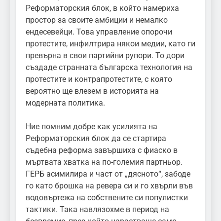
Реформаторския блок, в който намериха
простор за своите амбиции и немалко
ендесевейци. Това управление опорочи
протестите, инфилтрира някои медии, като ги
превърна в свои партийни рупори. То дори
създаде странната българска технология на
протестите и контрапротестите, с която
вероятно ще влезем в историята на
модерната политика.
Ние помним добре как усилията на
Реформаторския блок да се стартира
съдебна реформа завършиха с фиаско в
мъртвата хватка на по-големия партньор.
ГЕРБ асимилира и част от „дясното“, забоде
го като брошка на ревера си и го хвърли във
водовъртежа на собствените си популистки
тактики. Така навлязохме в период на