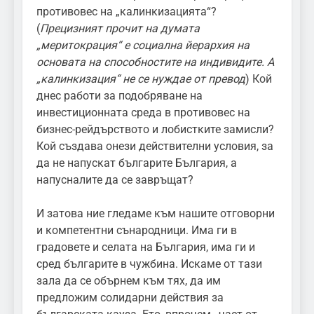
противовес на „калинкизацията“?
(
Прецизният прочит на думата
„меритокрация“ е социална йерархия на
основата на способностите на индивидите. А
„калинкизация“ не се нуждае от превод
) Кой
днес работи за подобряване на
инвестиционната среда в противовес на
бизнес-рейдърството и лобистките замисли?
Кой създава онези действителни условия, за
да не напускат българите България, а
напусналите да се завръщат?
И затова ние гледаме към нашите отговорни
и компетентни сънародници. Има ги в
градовете и селата на България, има ги и
сред българите в чужбина. Искаме от тази
зала да се обърнем към тях, да им
предложим солидарни действия за