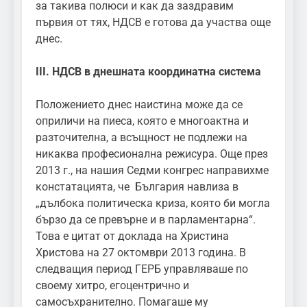
за такива полюси и как да заздравим
първия от тях, НДСВ е готова да участва още
днес.
III.
НДСВ в днешната координатна система
Положението днес наистина може да се
оприличи на пиеса, която е многоактна и
разточителна, а всъщност не подлежи на
никаква професионална режисура. Още през
2013 г., на нашия Седми конгрес направихме
констатацията, че България навлиза в
„дълбока политическа криза, която би могла
бързо да се превърне и в парламентарна“.
Това е цитат от доклада на Христина
Христова на 27 октомври 2013 година. В
следващия период ГЕРБ управляваше по
своему хитро, егоцентрично и
самосъхранително. Помагаше му