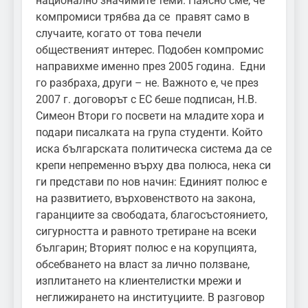
национално значимите теми. Наясно сме, че
компромиси трябва да се правят само в
случаите, когато от това печели
общественият интерес. Подобен компромис
направихме именно през 2005 година. Едни
го разбраха, други – не. Важното е, че през
2007 г. договорът с ЕС беше подписан, Н.В.
Симеон Втори го посвети на младите хора и
подари писалката на група студенти. Който
иска българската политическа система да се
крепи непременно върху два полюса, нека си
ги представи по нов начин: Единият полюс е
на развитието, върховенството на закона,
гаранциите за свободата, благосъстоянието,
сигурността и равното третиране на всеки
българин; Вторият полюс е на корупцията,
обсебването на власт за лично ползване,
изплитането на клиентелистки мрежи и
неглижирането на институциите. В разговор