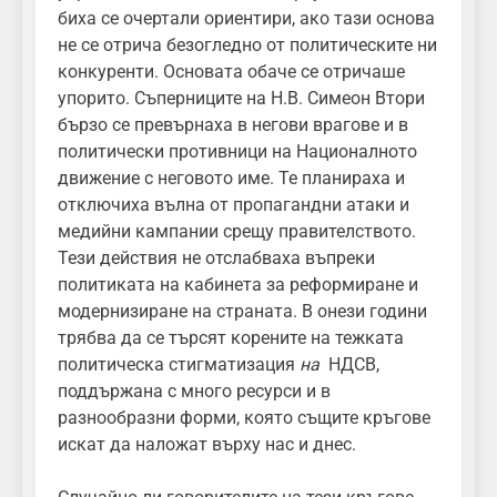
биха се очертали ориентири, ако тази основа
не се отрича безогледно от политическите ни
конкуренти. Основата обаче се отричаше
упорито. Съперниците на Н.В. Симеон Втори
бързо се превърнаха в негови врагове и в
политически противници на Националното
движение с неговото име. Те планираха и
отключиха вълна от пропагандни атаки и
медийни кампании срещу правителството.
Тези действия не отслабваха въпреки
политиката на кабинета за реформиране и
модернизиране на страната. В онези години
трябва да се търсят корените на тежката
политическа стигматизация
на
НДСВ,
поддържана с много ресурси и в
разнообразни форми, която същите кръгове
искат да наложат върху нас и днес.