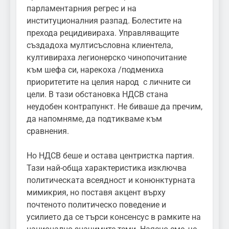
парламентарния регрес и на
институционалния разпад. Болестите на
прехода рецидивираха. Управляващите
създадоха мултисъсловна клиентела,
култивираха легионерско чинопочитание
към шефа си, нарекоха /подмениха
приоритетите на целия народ с личните си
цели. В тази обстановка НДСВ стана
неудобен контрапункт. Не биваше да пречим,
да напомняме, да подтикваме към
сравнения.
Но НДСВ беше и остава центристка партия.
Тази най-обща характеристика изключва
политическата всеядност и конюнктурната
мимикрия, но поставя акцент върху
почтеното политическо поведение и
усилието да се търси консенсус в рамките на