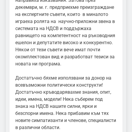
направиха изказвания. Затова през
декември, м. г. предприехме преизграждане
на експертните съвети, които в миналото
играеха ролята на научно-приложни звена в
системата на НДСВ и поддържаха
равнището на компетентност на ръководния
ешелон и депутатите високо и конкурентно.
Някои от тези съвети вече имат почти
окомплектован вид и разработват тезиси за
новата ни програма.
Достатъчно бяхме използвани за донор на
всевъзможни политически конструкти!
Достатъчно кръводарявахме знания, опит,
идеи, имена, модели! Нека съберем под
знака на НДСВ нашите силни, ярки и
безспорни имена. Нека прибавим към тях
новите симпатизанти и членове, специалисти
в различни области.