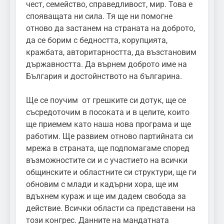
чест, семейство, справедливост, мир. Това е
спояващата ни сила. Тя ще ни помогне
отново да застанем на страната на доброто,
да се борим с бедността, корупцията,
кражбата, авторитарността, да възстановим
държавността. Да върнем доброто име на
България и достойнството на българина.
Ще се поучим от грешките си дотук, ще се
съсредоточим в посоката и в целите, които
ще приемем като наша нова програма и ще
работим. Ще развием отново партийната си
мрежа в страната, ще подпомагаме според
възможностите си и с участието на всички
общинските и областните си структури, ще ги
обновим с млади и кадърни хора, ще им
вдъхнем кураж и ще им дадем свобода за
действие. Всички области са представени на
този конгрес. Данните на мандатната