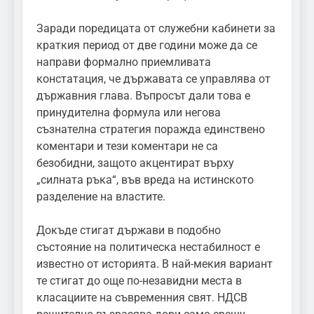
Заради поредицата от служебни кабинети за
краткия период от две години може да се
направи формално приемливата
констатация, че държавата се управлява от
държавния глава. Въпросът дали това е
принудителна формула или негова
съзнателна стратегия поражда единствено
коментари и тези коментари не са
безобидни, защото акцентират върху
„силната ръка“, във вреда на истинското
разделение на властите.
Докъде стигат държави в подобно
състояние на политическа нестабилност е
известно от историята. В най-мекия вариант
те стигат до още по-незавидни места в
класациите на съвременния свят. НДСВ