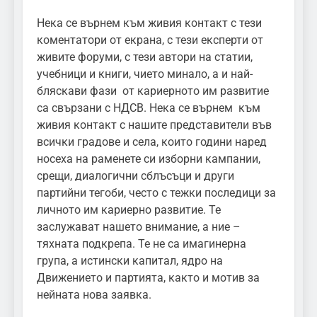
Нека се върнем към живия контакт с тези
коментатори от екрана, с тези експерти от
живите форуми, с тези автори на статии,
учебници и книги, чието минало, а и най-
бляскави фази от кариерното им развитие
са свързани с НДСВ. Нека се върнем към
живия контакт с нашите представители във
всички градове и села, които години наред
носеха на раменете си изборни кампании,
срещи, диалогични сблъсъци и други
партийни тегоби, често с тежки последици за
личното им кариерно развитие. Те
заслужават нашето внимание, а ние –
тяхната подкрепа. Те не са имагинерна
група, а истински капитал, ядро на
Движението и партията, както и мотив за
нейната нова заявка.