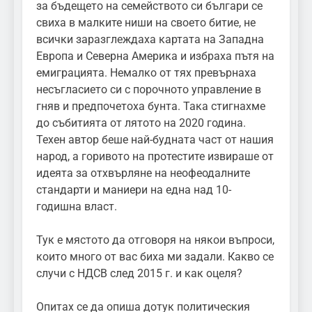
за бъдещето на семейството си българи се
свиха в малките ниши на своето битие, не
всички заразглеждаха картата на Западна
Европа и Северна Америка и избраха пътя на
емиграцията. Немалко от тях превърнаха
несъгласието си с порочното управление в
гняв и предпочетоха бунта. Така стигнахме
до събитията от лятото на 2020 година.
Техен автор беше най-будната част от нашия
народ, а горивото на протестите извираше от
идеята за отхвърляне на неофеодалните
стандарти и маниери на една над 10-
годишна власт.
Тук е мястото да отговоря на някои въпроси,
които много от вас биха ми задали. Какво се
случи с НДСВ след 2015 г. и как оцеля?
Опитах се да опиша дотук политическия