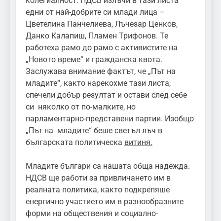
колегиалност. НДСВ излъчи в тази листа
едни от най-добрите си млади лица –
Цветелина Панчелиева, Лъчезар Ценков,
Данко Калапиш, Пламен Трифонов. Те
работеха рамо до рамо с активистите на
„Новото време“ и гражданска квота.
Заслужава внимание фактът, че „Път на
младите“, както нарекохме тази листа,
спечели добър резултат и остави след себе
си няколко от по-малките, но
парламентарно-представени партии. Изобщо
„Път на младите“ беше светъл лъч в
българската политическа
витиня.
Младите българи са нашата обща надежда.
НДСВ ще работи за привличането им в
реалната политика, както подкрепяше
енергично участието им в разнообразните
форми на обществения и социално-