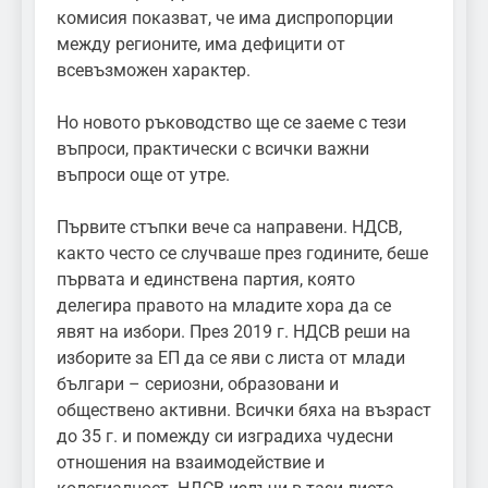
комисия показват, че има диспропорции
между регионите, има дефицити от
всевъзможен характер.
Но новото ръководство ще се заеме с тези
въпроси, практически с всички важни
въпроси още от утре.
Първите стъпки вече са направени. НДСВ,
както често се случваше през годините, беше
първата и единствена партия, която
делегира правото на младите хора да се
явят на избори. През 2019 г. НДСВ реши на
изборите за ЕП да се яви с листа от млади
българи – сериозни, образовани и
обществено активни. Всички бяха на възраст
до 35 г. и помежду си изградиха чудесни
отношения на взаимодействие и