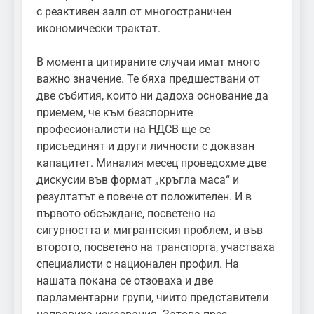
с реактивен залп от многостраничен
икономически трактат.
В момента цитираните случаи имат много
важно значение. Те бяха предшествани от
две събития, които ни дадоха основание да
приемем, че към безспорните
професионалисти на НДСВ ще се
присъединят и други личности с доказан
капацитет. Миналия месец проведохме две
дискусии във формат „кръгла маса“ и
резултатът е повече от положителен. И в
първото обсъждане, посветено на
сигурността и мигрантския проблем, и във
второто, посветено на транспорта, участваха
специалисти с национален профил. На
нашата покана се отзоваха и две
парламентарни групи, чиито представители