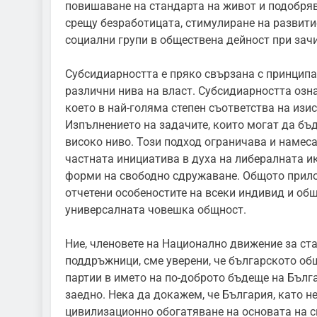
повишаване на стандарта на живот и подобряв
срещу безработицата, стимулиране на развитие
социални групи в обществена дейност при зач
Субсидиарността е пряко свързана с принципа
различни нива на власт. Субсидиарността озн
което в най-голяма степен съответства на изи
Изпълнението на задачите, които могат да бъд
високо ниво. Този подход ограничава и намес
частната инициатива в духа на либералната и
форми на свободно сдружаване. Общото прило
отчетени особеностите на всеки индивид и общ
универсалната човешка общност.
Ние, членовете на Национално движение за ст
поддръжници, сме уверени, че българското об
партии в името на по-доброто бъдеще на Бълг
заедно. Нека да докажем, че България, като н
цивилизационно обогатяване на основата на с