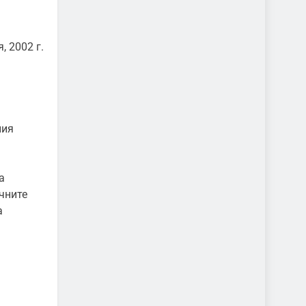
, 2002 г.
ния
а
чните
а