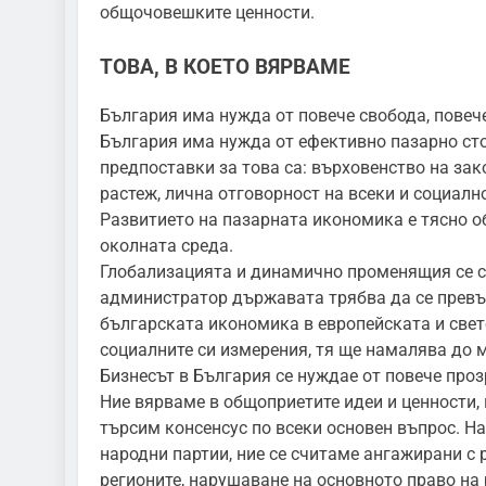
общочовешките ценности.
ТОВА, В КОЕТО ВЯРВАМЕ
България има нужда от повече свобода, повеч
България има нужда от ефективно пазарно ст
предпоставки за това са: върховенство на за
растеж, лична отговорност на всеки и социалн
Развитието на пазарната икономика е тясно о
околната среда.
Глобализацията и динамично променящия се с
администратор държавата трябва да се превър
българската икономика в европейската и све
социалните си измерения, тя ще намалява до
Бизнесът в България се нуждае от повече про
Ние вярваме в общоприетите идеи и ценности, 
търсим консенсус по всеки основен въпрос. На
народни партии, ние се считаме ангажирани с
регионите, нарушаване на основното право на