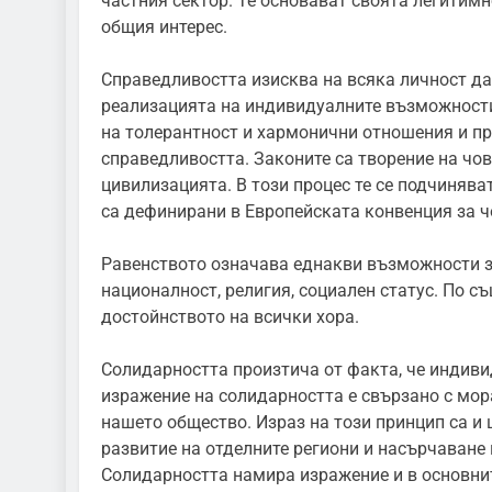
частния сектор. Те основават своята легитимн
общия интерес.
Справедливостта изисква на всяка личност да
реализацията на индивидуалните възможности
на толерантност и хармонични отношения и пр
справедливостта. Законите са творение на чо
цивилизацията. В този процес те се подчинява
са дефинирани в Европейската конвенция за ч
Равенството означава еднакви възможности за 
националност, религия, социален статус. По с
достойнството на всички хора.
Солидарността произтича от факта, че индиви
изражение на солидарността е свързано с мор
нашето общество. Израз на този принцип са и 
развитие на отделните региони и насърчаване 
Солидарността намира изражение и в основнит