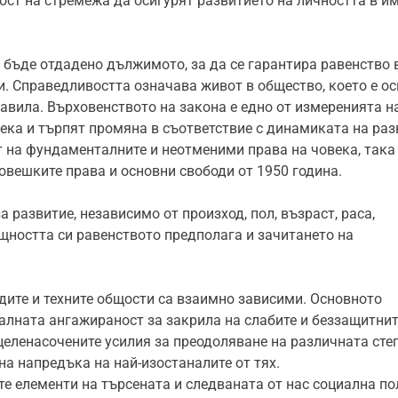
ост на стремежа да осигурят развитието на личността в и
 бъде отдадено дължимото, за да се гарантира равенство 
. Справедливостта означава живот в общество, което е о
авила. Върховенството на закона е едно от измеренията н
века и търпят промяна в съответствие с динамиката на раз
т на фундаменталните и неотменими права на човека, така
овешките права и основни свободи от 1950 година.
развитие, независимо от произход, пол, възраст, раса,
ъщността си равенството предполага и зачитането на
дите и техните общости са взаимно зависими. Основното
алната ангажираност за закрила на слабите и беззащитнит
целенасочените усилия за преодоляване на различната сте
на напредъка на най-изостаналите от тях.
е елементи на търсената и следваната от нас социална по