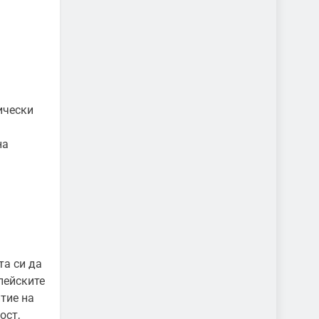
ически
на
.
та си да
пейските
тие на
ост,