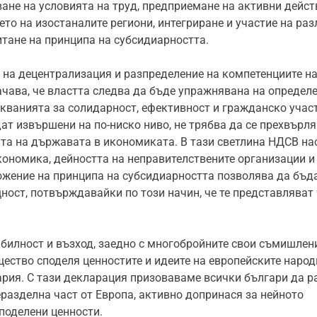
ане на условията на труд, предприемане на активни дейст
то на изостаналите региони, интегриране и участие на ра
итане на принципа на субсидиарността.
 на децентрализация и разпределение на компетенциите н
ачава, че властта следва да бъде упражнявана на определе
скванията за солидарност, ефективност и гражданско участ
ат извършени на по-ниско ниво, не трябва да се прехвърля 
ата на държавата в икономиката. В тази светлина НДСВ н
кономика, дейността на неправителствените организации и
жение на принципа на субсидиарността позволява да бъд
ност, потвърждавайки по този начин, че те представляват 
абилност и възход, заедно с многобройните свои съмишлен
щество споделя ценностите и идеите на европейските народ
ария. С тази декларация призоваваме всички българи да 
еразделна част от Европа, активно допринася за нейното
поделени ценности.