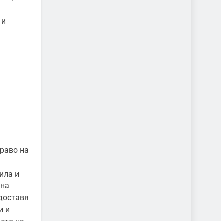
 и
право на
а
ила и
ана
едоставя
и и