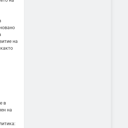
мето на
в
сновано
а
витие на
 както
е в
пен на
литика: