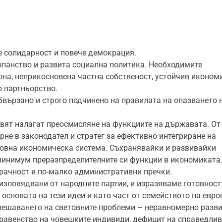
е солидарност и повече демокрация.
опанство и развита социална политика. Необходимите
кона, неприкосновена частна собственост, устойчив иконом
о партньорство.
бвързано и строго подчинено на правилата на опазването 
вят налагат преосмисляне на функциите на държавата. От
не в законодател и стратег за ефективно интегриране на
товна икономическа система. Съхранявайки и развивайки
 минимум преразпределителните си функции в икономиката
зрачност и по-малко административни пречки.
изповядвани от народните партии, и изразяваме готовност
 основата на тези идеи и като част от семейството на евро
 решаването на световните проблеми – неравномерно разви
 равенство на човешките индивиди, дефицит на справедлив