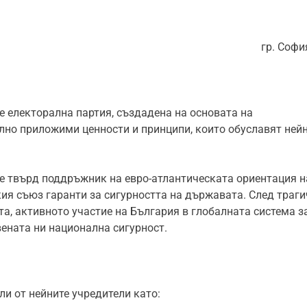
гр. София
е електорална партия, създадена на основата на
лно приложими ценности и принципи, които обуславят ней
е твърд поддръжник на евро-атлантическата ориентация н
ия съюз гаранти за сигурността на държавата. След траги
та, активното участие на България в глобалната система з
вената ни национална сигурност.
ли от нейните учредители като: