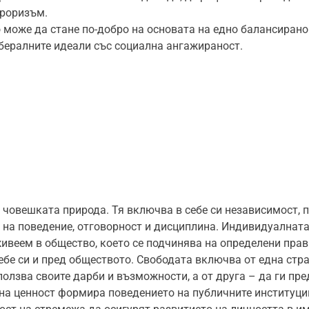
ероризъм.
може да стане по-добро на основата на едно балансирано
бералните идеали със социална ангажираност.
 човешката природа. Тя включва в себе си независимост, 
р на поведение, отговорност и дисциплина. Индивидуалнат
живеем в общество, което се подчинява на определени прав
себе си и пред обществото. Свободата включва от една стр
олзва своите дарби и възможности, а от друга – да ги пр
вна ценност формира поведението на публичните институци