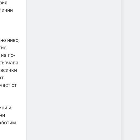
вия
злични
а
но ниво,
ие.
на по-
асърчава
 всички
ат
част от
ици и
ни
работим