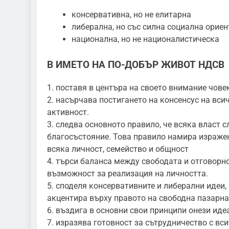
консервативна, но не елитарна
либерална, но със силна социална орие
национална, но не националистическа
В ИМЕТО НА ПО-ДОБЪР ЖИВОТ НДСВ
1. поставя в центъра на своето внимание човек
2. насърчава постигането на консенсус на вси
активност.
3. следва основното правило, че всяка власт 
благосъстояние. Това правило намира израже
всяка личност, семейство и общност
4. търси баланса между свободата и отговорн
възможност за реализация на личността.
5. споделя консервативните и либерални идеи,
акцентира върху правото на свободна пазарна
6. въздига в основни свои принципи онези идеа
7. изразява готовност за сътрудничество с в