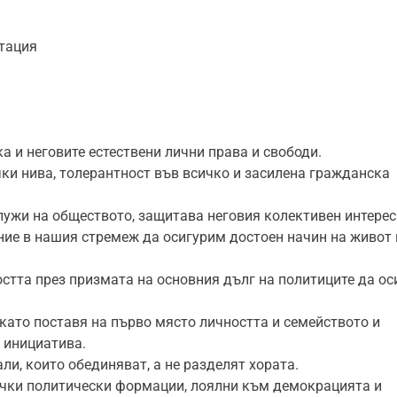
нтация
а и неговите естествени лични права и свободи.
чки нива, толерантност във всичко и засилена гражданска
служи на обществото, защитава неговия колективен интерес
ние в нашия стремеж да осигурим достоен начин на живот 
остта през призмата на основния дълг на политиците да ос
 като поставя на първо място личността и семейството и
 инициатива.
ли, които обединяват, а не разделят хората.
сички политически формации, лоялни към демокрацията и