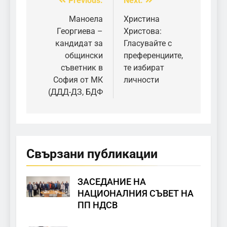
Previous:
Next:
Post
navigation
Маноела
Христина
Георгиева –
Христова:
кандидат за
Гласувайте с
общински
преференциите,
съветник в
те избират
София от МК
личности
(ДДД-ДЗ, БДФ
Свързани публикации
ЗАСЕДАНИЕ НА
НАЦИОНАЛНИЯ СЪВЕТ НА
ПП НДСВ