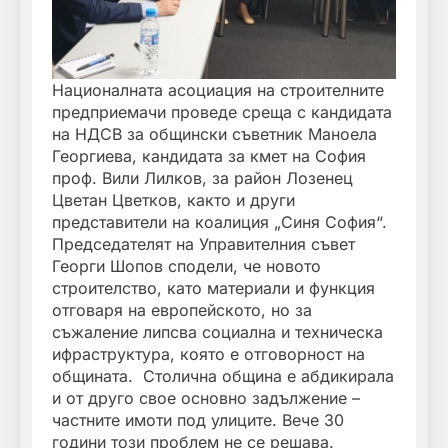
Националната асоциация на строителните
предприемачи проведе среща с кандидата
на НДСВ за общински съветник Маноела
Георгиева, кандидата за кмет на София
проф. Вили Лилков, за район Лозенец
Цветан Цветков, както и други
представители на коалиция „Синя София“.
Председателят на Управителния съвет
Георги Шопов сподели, че новото
строителство, като материали и функция
отговаря на европейското, но за
съжаление липсва социална и техническа
ифраструктура, която е отговорност на
общината. Столична община е абдикирала
и от друго свое основно задължение –
частните имоти под улиците. Вече 30
години този проблем не се решава.