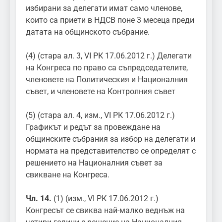
избирани за делегати имат само членове,
които са приети в НДСВ поне 3 месеца преди
датата на общинското събрание.
(4) (стара ал. 3, VI РК 17.06.2012 г.) Делегати
на Конгреса по право са съпредседателите,
членовете на Политическия и Националния
съвет, и членовете на Контролния съвет
(5) (стара ал. 4, изм., VI РК 17.06.2012 г.)
Графикът и редът за провеждане на
общинските събрания за избор на делегати и
нормата на представителство се определят с
решението на Националния съвет за
свикване на Конгреса.
Чл. 14.
(1) (изм., VI РК 17.06.2012 г.)
Конгресът се свиква най-малко веднъж на