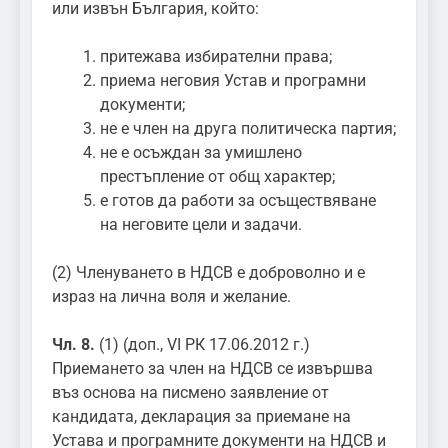
или извън България, който:
притежава избирателни права;
приема неговия Устав и програмни
документи;
не е член на друга политическа партия;
не е осъждан за умишлено
престъпление от общ характер;
е готов да работи за осъществяване
на неговите цели и задачи.
(2) Членуването в НДСВ е доброволно и е
израз на лична воля и желание.
Чл. 8.
(1) (доп., VI РК 17.06.2012 г.)
Приемането за член на НДСВ се извършва
въз основа на писмено заявление от
кандидата, декларация за приемане на
Устава и програмните документи на НДСВ и