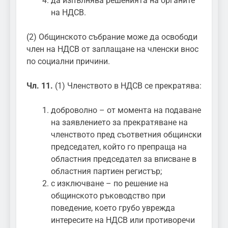
да изпълнява решенията на органите
на НДСВ.
(2) Общинското събрание може да освободи
член на НДСВ от заплащане на членски внос
по социални причини.
Чл. 11.
(1) Членството в НДСВ се прекратява:
доброволно – от момента на подаване
на заявлението за прекратяване на
членството пред съответния общински
председател, който го препраща на
областния председател за вписване в
областния партиен регистър;
с изключване – по решение на
общинското ръководство при
поведение, което грубо уврежда
интересите на НДСВ или противоречи