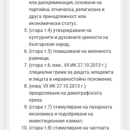
или дискриминация, основани на
партийна, етническа, религиозна и
друга принадлежност или
икономически статус.
(стара т.4) утвърждаване на
културните и духовните ценности на
българския народ;
(стара т.5) повишаване на жизненото
равнище;
(стара т.6, изм., VII ИК 27.10.2013 г.)
специални грижи за децата, младежта
и лицата в неравностойно положение;
(нова, VII ИК 27.10.2013 г.)
преодоляване на демографската
криза.
(стара т.7) стимулиране на пазарната
икономика и подобряване на
инвестиционния климат;
(стара т.8) стимулиране на частната