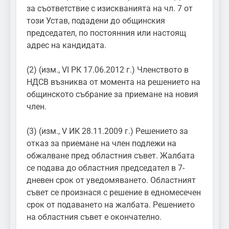
за съответствие с изискванията на чл. 7 от
този Устав, подадени до общинския
председател, по постоянния или настоящ
адрес на кандидата.
(2) (изм., VI РК 17.06.2012 г.) Членството в
НДСВ възниква от момента на решението на
общинското събрание за приемане на новия
член.
(3) (изм., V ИК 28.11.2009 г.) Решението за
отказ за приемане на член подлежи на
обжалване пред областния съвет. Жалбата
се подава до областния председател в 7-
дневен срок от уведомяването. Областният
съвет се произнася с решение в едномесечен
срок от подаването на жалбата. Решението
на областния съвет е окончателно.