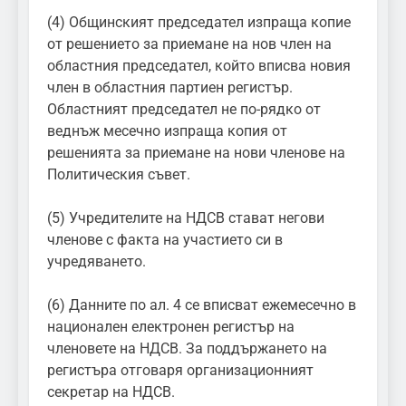
(4) Общинският председател изпраща копие
от решението за приемане на нов член на
областния председател, който вписва новия
член в областния партиен регистър.
Областният председател не по-рядко от
веднъж месечно изпраща копия от
решенията за приемане на нови членове на
Политическия съвет.
(5) Учредителите на НДСВ стават негови
членове с факта на участието си в
учредяването.
(6) Данните по ал. 4 се вписват ежемесечно в
национален електронен регистър на
членовете на НДСВ. За поддържането на
регистъра отговаря организационният
секретар на НДСВ.