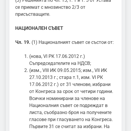
(3) Решенията по чл. 15, т. 1 и т. 5 от Устава
се приемат с мнозинство 2/3 от
присъстващите.
НАЦИОНАЛЕН СЪВЕТ
Чл. 19.
(1) Националният съвет се състои от:
(нова, VI РК 17.06.2012 г.)
Съпредседателите на НДСВ;
(изм., VIII ИК 09.05.2015; изм., VII ИК
27.10.2013 г.; стара т.1, изм. VI РК
17.06.2012 г.) от 31 членове, избрани
от Конгреса за срок от четири години.
Всички номинирани за членове на
Националния съвет се подреждат в
листа, съобразно броя на получените
гласове при гласуването на Конгреса.
Първите 31 се считат за избрани. На