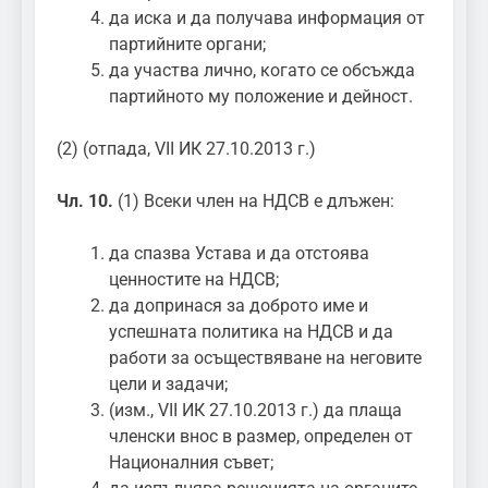
да иска и да получава информация от
партийните органи;
да участва лично, когато се обсъжда
партийното му положение и дейност.
(2) (отпада, VII ИК 27.10.2013 г.)
Чл. 10.
(1) Всеки член на НДСВ е длъжен:
да спазва Устава и да отстоява
ценностите на НДСВ;
да допринася за доброто име и
успешната политика на НДСВ и да
работи за осъществяване на неговите
цели и задачи;
(изм., VII ИК 27.10.2013 г.) да плаща
членски внос в размер, определен от
Националния съвет;