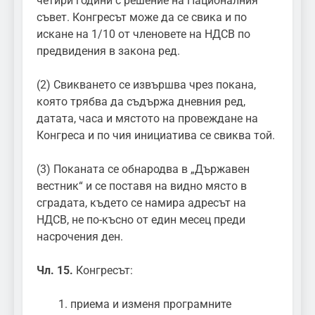
четири години с решение на Националния
съвет. Конгресът може да се свика и по
искане на 1/10 от членовете на НДСВ по
предвидения в закона ред.
(2) Свикването се извършва чрез покана,
която трябва да съдържа дневния ред,
датата, часа и мястото на провеждане на
Конгреса и по чия инициатива се свиква той.
(3) Поканата се обнародва в „Държавен
вестник“ и се поставя на видно място в
сградата, където се намира адресът на
НДСВ, не по-късно от един месец преди
насрочения ден.
Чл. 15.
Конгресът:
приема и изменя програмните