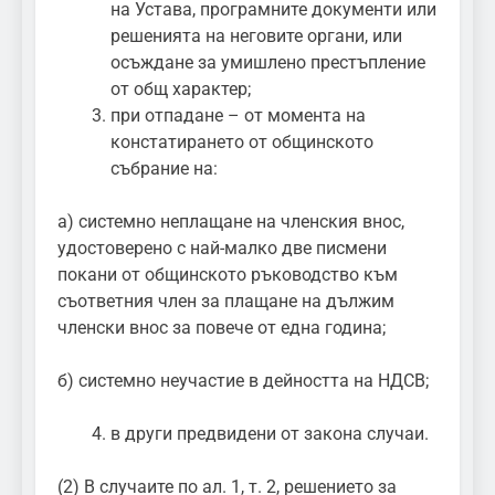
на Устава, програмните документи или
решенията на неговите органи, или
осъждане за умишлено престъпление
от общ характер;
при отпадане – от момента на
констатирането от общинското
събрание на:
а) системно неплащане на членския внос,
удостоверено с най-малко две писмени
покани от общинското ръководство към
съответния член за плащане на дължим
членски внос за повече от една година;
б) системно неучастие в дейността на НДСВ;
в други предвидени от закона случаи.
(2) В случаите по ал. 1, т. 2, решението за